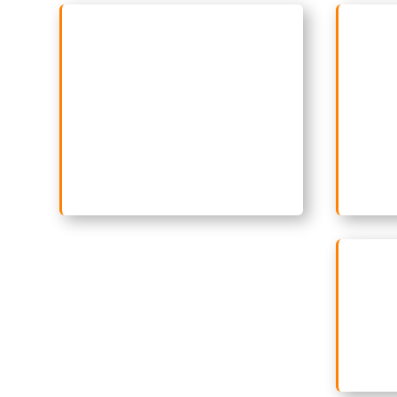
Traductor audiovisual
experto
Actor
en subtitulaje, localización y
para 
postedición de contenidos
que im
audiovisuales para series,
voces
películas, programas de
pelícu
televisión, videojuegos y
otros 
contenidos multimedia.
Empre
ident
negoc
innov
adecu
divers