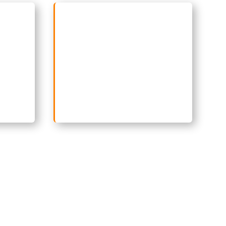
Profesionales bilingües con
en los
habilidades como
negociación
y comunicación efectiva en
a
inglés
, aplicables al mundo
empresarial, capaces de
 inglés
desempeñarse como gestores
de proyectos, especialistas en
marketing digital, o en gestión
de capital humano.