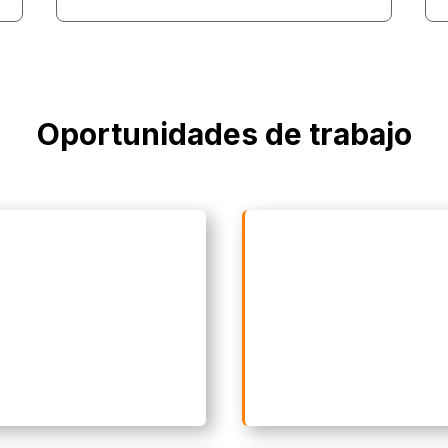
Oportunidades de trabajo
ltores en comunicación
Asesores en competenci
ultural
, asesorando a
interculturales y de
proy
uciones y organizaciones
culturales a nivel
acilitar el entendimiento y
internacional
.
peración entre diferentes
as.