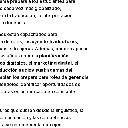
grama prepara a los estudiantes para
do cada vez más globalizado,
ra la traducción, la interpretación,
 la docencia.
os están capacitados para
 de roles, incluyendo
traductores,
uas extranjeras. Además, pueden aplicar
eas afines como la
planificación
os digitales
, el
marketing digital
, el
ducción audiovisual
; además del
mbién los prepara para roles de
gerencia
tiéndoles identificar oportunidades de
vadoras en un mercado en constante
uras que cubren desde la lingüística, la
la comunicación y las competencias
era se complementa con
ejes