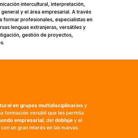
cación intercultural, interpretación,
 general y el área empresarial. A través
a formar profesionales, especialistas en
rsas lenguas extranjeras, versátiles y
stigación, gestión de proyectos,
s.
ural en grupos multidisciplinarios
y
a formación versátil que les permita
undo empresarial
, del
doblaje
y el
 con un gran interés en las nuevas