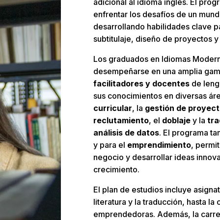
adicional al idioma inglés. El pro
enfrentar los desafíos de un mun
desarrollando habilidades clave pa
subtitulaje, diseño de proyectos y
Los graduados en Idiomas Modern
desempeñarse en una amplia gama
facilitadores y docentes
de leng
sus conocimientos en diversas ár
curricular
, la
gestión de proyect
reclutamiento
, el
doblaje
y la
tra
análisis de datos
. El programa ta
y para el
emprendimiento
, permi
negocio y desarrollar ideas inno
crecimiento.
El plan de estudios incluye asignat
literatura y la traducción, hasta 
emprendedoras. Además, la carr