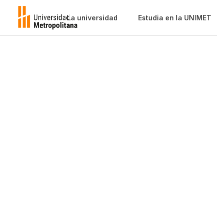
La universidad
Estudia en la UNIMET
Idiomas
Modernos
Facultad de Humanidades
Director(a)
:
Prof. Girola Ercolino
Correo electrónico
:
gercolino@unimet.e