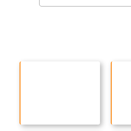
Profesionales académicos en
Consu
diversos niveles educativos
,
interc
tanto convencionales como no
instit
convencionales e
para f
investigadores en áreas
la coo
relacionadas con lenguas
cultur
extranjeras, lengua materna y
lingüística.