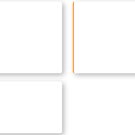
 de doblaje
capacitado
Traductor de textos
desempeñarse en roles
cotidianos y generale
s 
plican la adaptación de
ámbitos de la cultura, el
 para productos como
turismo, los negocios y l
las, series, videojuegos y
comunicación social,
contenidos multimedia.
trabajando con textos de
a español y viceversa.
ndedores capaces de
ificar oportunidades de
io
, desarrollar ideas
adoras y comunicarse
adamente en inglés en
os entornos.