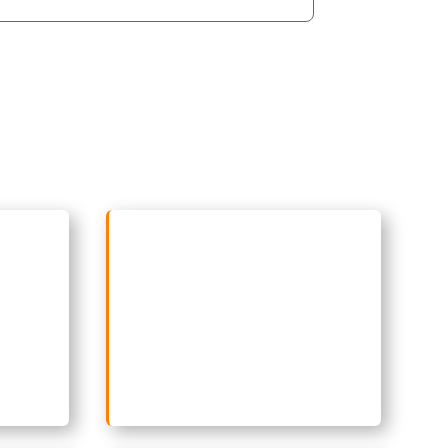
as
Especialistas en
interpretación
ectos
simultánea y consecutiva
en
entornos internacionales,
diplomáticos y empresariales.