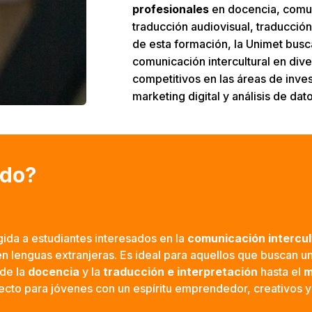
profesionales
en docencia, comuni
traducción audiovisual, traducción
de esta formación, la Unimet busc
comunicación intercultural en dive
competitivos en las áreas de inve
marketing digital y análisis de dato
ido?
gida a estudiantes interesados en la
comunicación intercult
n lenguas extranjeras. Es ideal para aquellos que buscan un
de la
docencia
y la
traducción e interpretación
hasta el
m
ecto para jóvenes con un espíritu emprendedor, creativos y