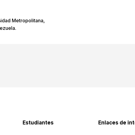
sidad Metropolitana,
ezuela.
Contacto
capum@unimet.edu.ve
capum.asist1@unimet.edu.ve
Estudiantes
Enlaces de in