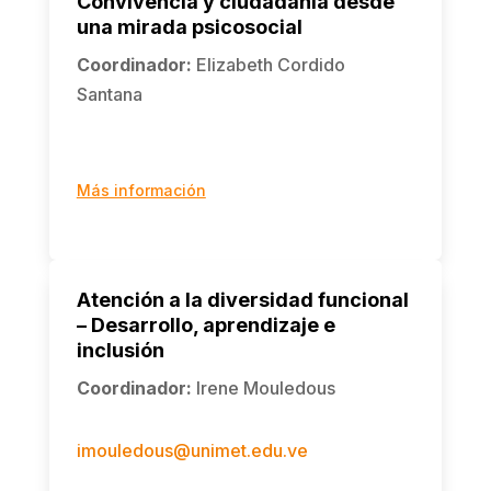
Convivencia y ciudadanía desde
una mirada psicosocial
Coordinador
:
Elizabeth Cordido
Santana
Más información
Atención a la diversidad funcional
– Desarrollo, aprendizaje e
inclusión
Coordinador
:
Irene Mouledous
imouledous@unimet.edu.ve