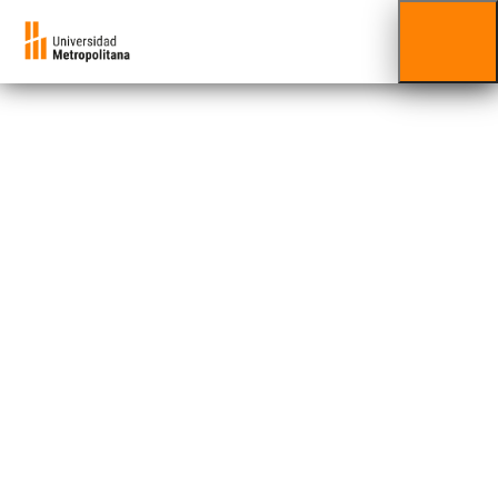
Instructivo de
inscripción
Aquí conseguirás toda la información que
necesitas para iniciar o continuar tus estudios
de
pregrado
.
Regulares 2526-
Intensivo
Julio – agosto 2026