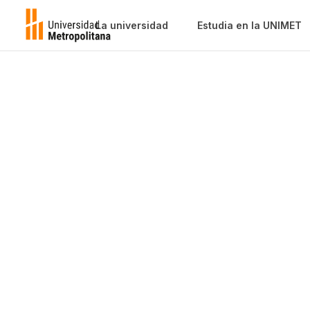
La universidad
Estudia en la UNIMET
Instructivo d
inscripción
Postgrado (nuevo ingreso y regulare