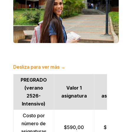
Desliza para ver más →
PREGRADO
(verano
Valor 1
Valor 2
2526-
asignatura
asignaturas
Intensivo)
Costo por
número de
$590,00
$1.040,00
asignaturas