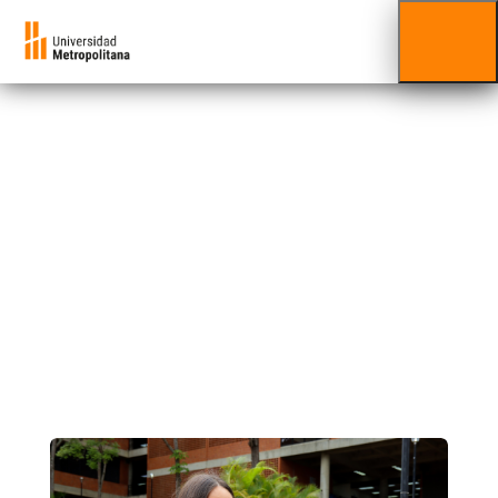
Costo de matrícula
Pregrado
Si eres estudiante de pregrado, aquí podrás
conocer el monto de inversión para cursar
estudios en la UNIMET.