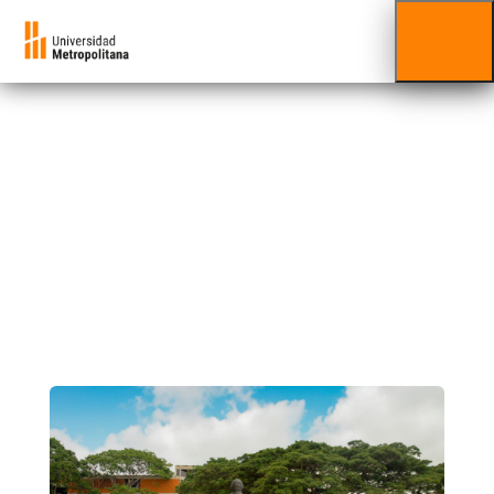
Capital Humano
Selección del personal, promueve y garantiza
el crecimiento y desarrollo del capital humano.