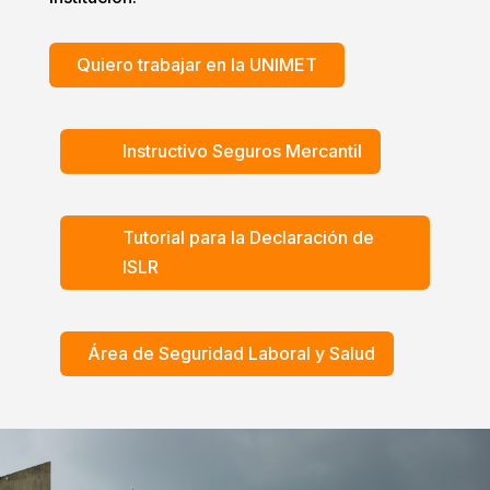
Quiero trabajar en la UNIMET
Instructivo Seguros Mercantil
Tutorial para la Declaración de
ISLR
Área de Seguridad Laboral y Salud