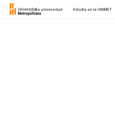
La universidad
Estudia en la UNIMET
Desarrollo
Docente
Dependencia del Decanato de Invest
Desarrollo Académico de la UNIMET