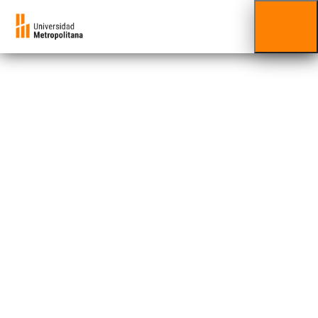
Gastronomía
Cátedra
Armando Scannone
Descubre el arte culinario: explora nuestra
nueva cátedra en Gastronomía