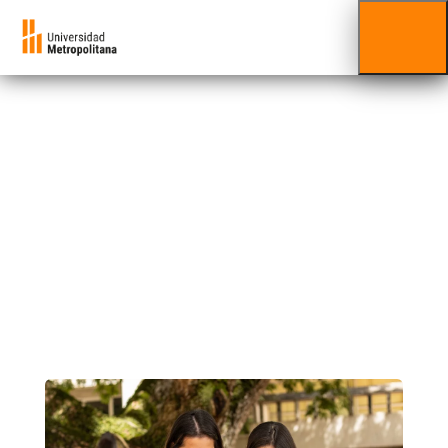
Postgrado UNIMET
¡ESTAMOS AL MANDO!
Lidera la transformación con programas
diseñados para los desafíos de hoy: sistemas
inteligentes, ética, emprendimiento,
sustentabilidad y habilidades blandas.