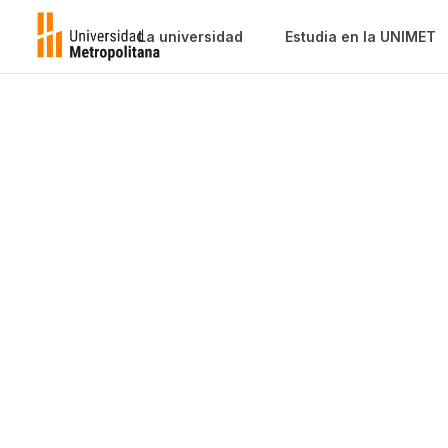
La universidad
Estudia en la UNIMET
Catálogo de
Publicacione
Descubre el diverso catálogo de pub
UNIMET, donde convergen investigaci
conocimiento al alcance de todos. ¡I
límites!