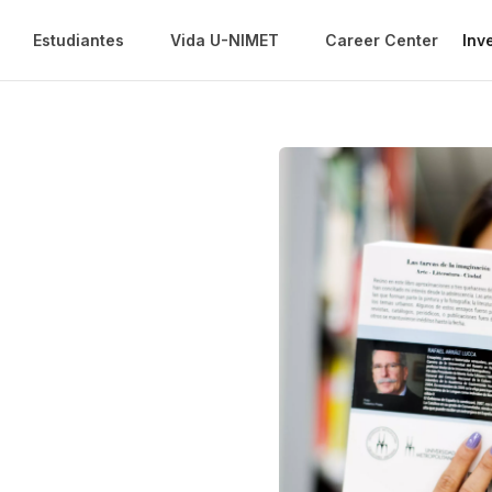
Estudiantes
Vida U-NIMET
Career Center
Inv
s
licaciones de la
ón, cultura y
nspírate y aprende sin