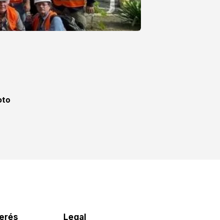
oto
terés
Legal