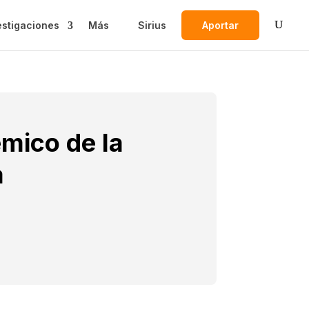
estigaciones
Más
Sirius
Aportar
mico de la
a