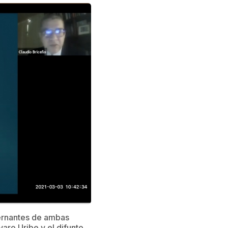
obernantes de ambas
aro Uribe y el difunto