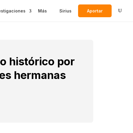
estigaciones
Más
Sirius
Aportar
 histórico por
nes hermanas