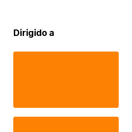
Dirigido a

Profesionales que se desempeñan en el
área comercial, como mercadeo, trade
marketing y ventas.
