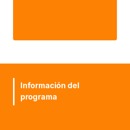
Profesionales que interactúan
constantemente con información de
mercado.
Información del
programa
