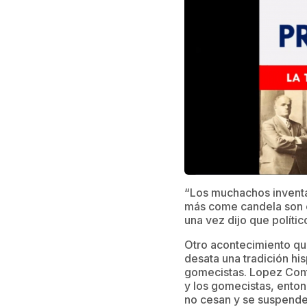
“Los muchachos inventan
más come candela son e
una vez dijo que políti
Otro acontecimiento qu
desata una tradición his
gomecistas. Lopez Cont
y los gomecistas, enton
no cesan y se suspenden