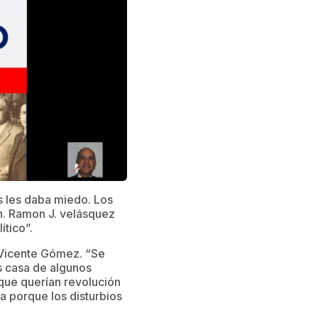
s les daba miedo. Los
n. Ramon J. velásquez
ítico”.
 Vicente Gómez. “Se
as casa de algunos
que querían revolución
a porque los disturbios