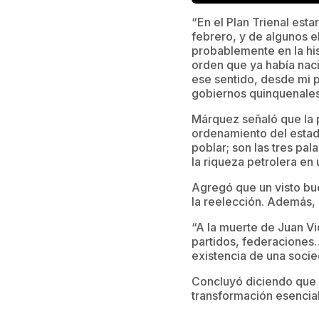
“En el Plan Trienal est
febrero, y de algunos el
probablemente en la his
orden que ya había nac
ese sentido, desde mi 
gobiernos quinquenales 
Márquez señaló que la p
ordenamiento del estad
poblar; son las tres pa
la riqueza petrolera en 
Agregó que un visto bue
la reelección. Además, s
“A la muerte de Juan V
partidos, federaciones
existencia de una socied
Concluyó diciendo que 
transformación esencia