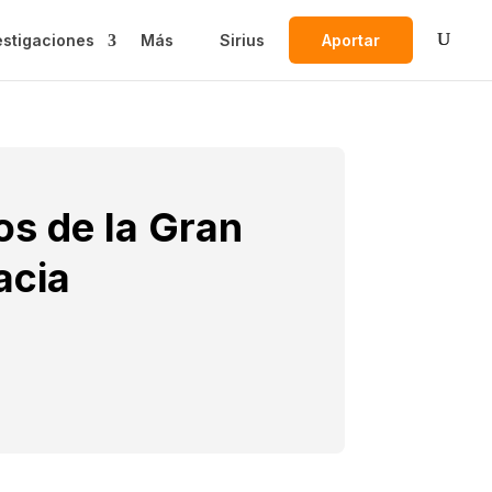
estigaciones
Más
Sirius
Aportar
os de la Gran
acia