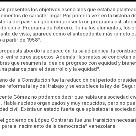
arán presentes los objetivos esenciales que estaban plante
ementos de carácter legal. Por primera vez en la historia de
toria del país- un gobierno presenta un programa estratégic
ido con el Programa de Febrero. Toma los elementos, los or
punto de vista, aparece como el antecedente más remoto q
a partir de 1958”.
ropuesta abordó la educación, la salud pública, la construc
o, entre otros aspectos. Además “las metas se concretan en
labras que resumen la idea de progreso con equidad y bienes
una palanca para el desarrollo y la equidad”.
no de la Constitución fue la reducción del período presiden
e reforma la ley del trabajo y se establece la ley del Segur
icente Gómez no podemos decir que había una sociedad civi
… Había núcleos organizados y muy reducidos, pero no pue
ad civil. Existía un estado fuerte que aplastaba la sociedad
el gobierno de López Contreras fue una transición necesari
l para el nacimiento de la democracia” venezolana.