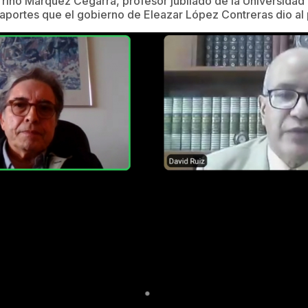
 Trino Márquez Cegarra, profesor jubilado de la Universidad
 aportes que el gobierno de Eleazar López Contreras dio al 