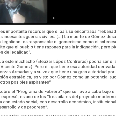
es importante recordar que el país se encontraba “rebanad
s incesantes guerras civiles. (…) La muerte de Gómez desa
ta legalidad, es responsable el gomecismo como el anteces
te que el pueblo tiene razones para la indignación, pero pi
n de legalidad”.
ue este muchacho (Eleazar López Contreras) podría ser el 
 Vicente Gómez). Pero él, que tiene esa autoridad derivada d
erzas Armadas y a su vez que tiene una gran autoridad por 
 visión estratégica, es visto por Gómez como un potencial su
tros posibles aspirantes”.
 sobre el “Programa de Febrero” que se llevó a cabo bajo e
 expresó, es uno de los “tres pilares del proyecto modern
con estado social, con desarrollo económico, institucional 
sarrollo y de progreso”.