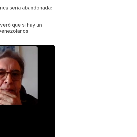
unca sería abandonada:
everó que si hay un
 venezolanos