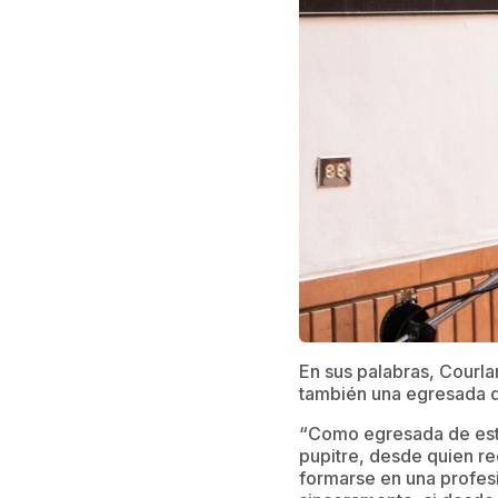
En sus palabras, Courla
también una egresada d
“Como egresada de esta 
pupitre, desde quien rec
formarse en una profesió