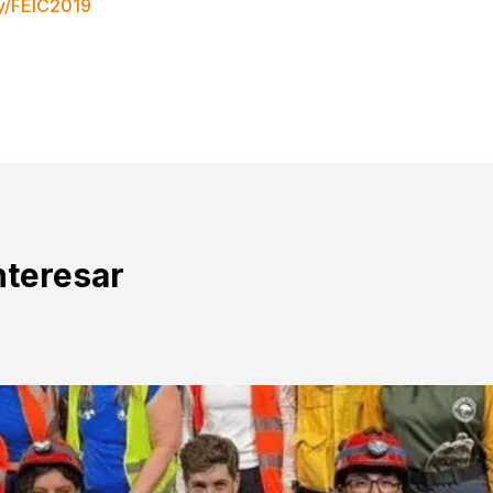
.ly/FEIC2019
nteresar