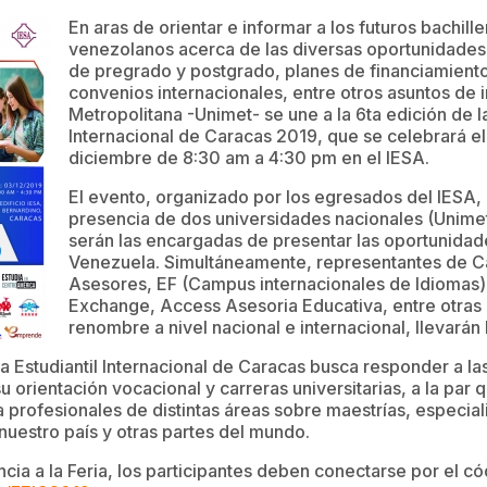
En aras de orientar e informar a los futuros bachill
venezolanos acerca de las diversas oportunidades 
de pregrado y postgrado, planes de financiamiento
convenios internacionales, entre otros asuntos de i
Metropolitana -Unimet- se une a la 6ta edición de la
Internacional de Caracas 2019, que se celebrará e
diciembre de 8:30 am a 4:30 pm en el IESA.
El evento, organizado por los egresados del IESA, 
presencia de dos universidades nacionales (Unimet
serán las encargadas de presentar las oportunidad
Venezuela. Simultáneamente, representantes de 
Asesores, EF (Campus internacionales de Idiomas
Exchange, Access Asesoria Educativa, entre otras 
renombre a nivel nacional e internacional, llevarán l
ia Estudiantil Internacional de Caracas busca responder a la
u orientación vocacional y carreras universitarias, a la par 
a profesionales de distintas áreas sobre maestrías, especia
nuestro país y otras partes del mundo.
encia a la Feria, los participantes deben conectarse por el c