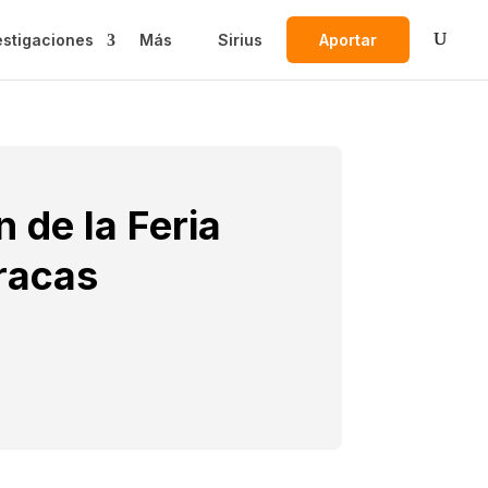
estigaciones
Más
Sirius
Aportar
n de la Feria
aracas