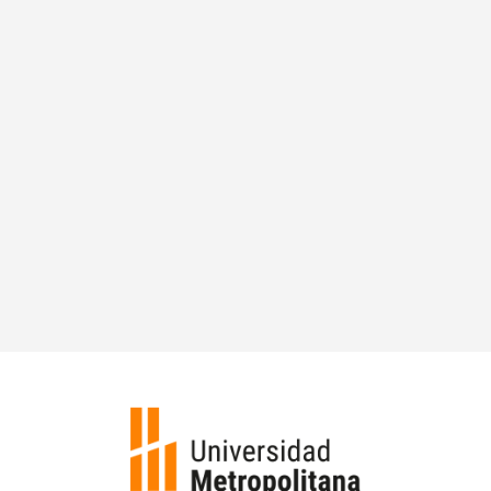
Síguenos en Instagram

@cicei_unimet
Contacto
Centro de Innovación, Calidad Educativa e
Inteligencia
cicei@unimet.edu.ve