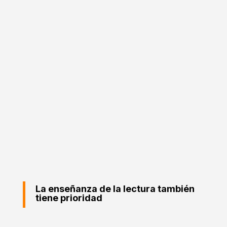
superdotación intelectual, lo que
representa una población estimada en
unos 170.000 estudiantes o el 2% de los
escolarizados a nivel nacional.

Olimpiadas Recreativas (OR)
En sus dos versiones olimpiada
recreativa de matemática y lengua,
desarrolla la inclusión, equidad y calidad
educativa, potenciando el pensamiento
lógico – matemático y la comprensión
lectora en estudiantes de educación
primaria.
La enseñanza de la lectura también
tiene prioridad

'Leo, juego y aprendo'