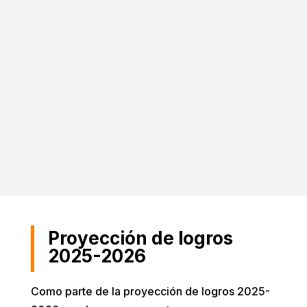
La UNIMET desarrolla este programa de
enseñanza y aprendizaje de la lectura,
basado en evidencias relacionadas con
la forma en la que el cerebro trabaja
para aprender a leer, así como también
en las estrategias mejor catalogadas
para enseñar a leer a los niños y niñas.
¡Entérate de más
AQUÍ
!
Proyección de logros
2025-2026
Como parte de la proyección de logros 2025-