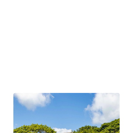
Evidencia como método que nos permite
decidir tomando en cuenta la
experiencia docente, el contexto local,
las necesidades específicas y la
investigación rigurosa.

Crear mecanismos de colaboración
conjunta
para la búsqueda de fondos o
patrocinios para proyectos del CICEI.