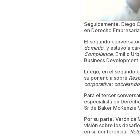
Seguidamente, Diego Cas
en Derecho Empresarial
El segundo conversator
dominio
, y estuvo a ca
Compliance
, Emilio Ur
Business Development 
Luego, en el segundo es
su ponencia sobre
Resp
corporativa: cocreando 
Para el tercer conversat
especialista en Derecho
Sr de Baker McKenzie 
Por su parte, Verónica
visión sobre los desafí
en su conferencia
“Reto