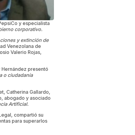
PepsiCo y especialista
obierno corporativo.
ciones y extinción de
edad Venezolana de
osio Valerio Rojas,
sy Hernández presentó
ca o ciudadanía
et, Catherina Gallardo,
ro, abogado y asociado
ia Artificial.
Legal, compartió su
entas para superarlos