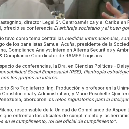
tagnino, director Legal Sr. Centroamérica y el Caribe en 
, ofreció su conferencia
El arbitraje societario y el buen g
io tuvo como tema central las
medidas internacionales, san
rgo de los panelistas Samuel Acuña, presidente de la Soci
bina, Compliance Analyst Intern en Alterna Securities y Ambr
& Compliance Coordinator de RAMPS Logistics.
pacio de conferencias, la Dra. en Ciencias Políticas – Dei
onsabilidad Social Empresarial (RSE), filantropía estratégi
con los grupos de interés.
orio Siro Tagliaferro, Ing. Producción y profesor en la Unim
 Constitucional y Administrativo, y Marie Roschelle Quinte
Venezuela, abordaron los
retos regulatorios para la Inteligenc
 Milano, responsable de la Unidad de Compliance de Aspen 
os que enfrentan los oficiales de cumplimiento y las herrami
s en el cumplimiento, rol del oficial de cumplimiento”
.