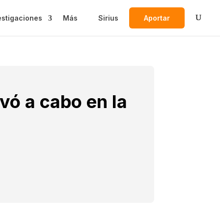
estigaciones
Más
Sirius
Aportar
vó a cabo en la