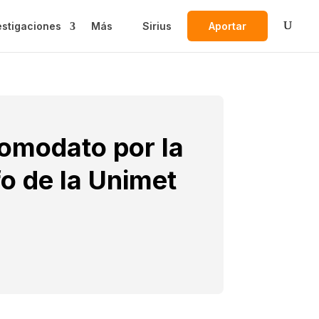
estigaciones
Más
Sirius
Aportar
comodato por la
o de la Unimet