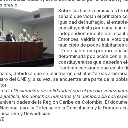
o previo.
Sobre las bases comiciales territ
señaló que violan el principio co
igualdad del sufragio, al establ
constituyentista por cada munici
independientemente de la canti
Entonces, valdría más el voto d
municipio de pocos habitantes a
“Debe haber una proporcionalid
determinada población con el 
constituyentitas que deberían el
También cuestionó que existe di
iales, debido a que se plantearon distintas “áreas arbitrari
stro del CNE y, a su vez, se encuentra una parte de la pobl
tor.
eída la
Declaración de solidaridad con el pueblo venezolano
, la justicia, los derechos humanos y la democracia corresp
 universidades de la Región Caribe de Colombia. El docume
Nacional para la Defensa de la Constitución y la Democraci
nica Uno y Univnoticias
VE