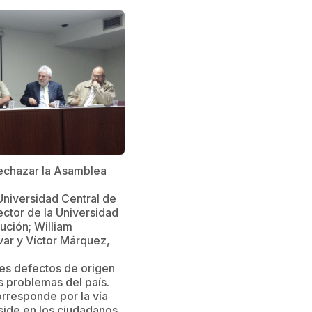
echazar la Asamblea
 Universidad Central de
ctor de la Universidad
ución; William
var y Víctor Márquez,
res defectos de origen
os problemas del país.
orresponde por la vía
eside en los ciudadanos