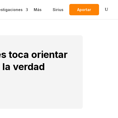
estigaciones
Más
Sirius
Aportar
s toca orientar
 la verdad