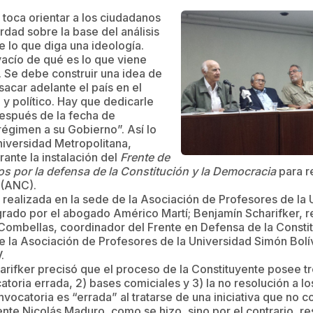
 toca orientar a los ciudadanos
rdad sobre la base del análisis
e lo que diga una ideología.
acío de qué es lo que viene
. Se debe construir una idea de
acar adelante el país en el
y político. Hay que dedicarle
después de la fecha de
égimen a su Gobierno”. Así lo
Universidad Metropolitana,
rante la instalación del
Frente de
os por la defensa de la Constitución y la Democracia
para r
 (ANC).
d, realizada en la sede de la Asociación de Profesores de la
rado por el abogado Américo Martí; Benjamín Scharifker, re
Combellas, coordinador del Frente en Defensa de la Constit
 la Asociación de Profesores de la Universidad Simón Bolí
.
arifker precisó que el proceso de la Constituyente posee t
catoria errada, 2) bases comiciales y 3) la no resolución a l
nvocatoria es “errada” al tratarse de una iniciativa que no c
dente Nicolás Maduro, como se hizo, sino por el contrario, r