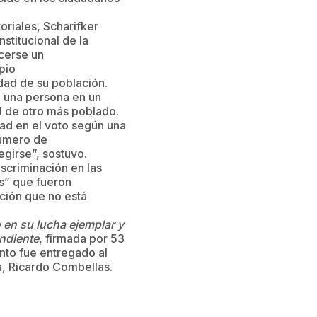
oriales, Scharifker
nstitucional de la
ecerse un
pio
dad de su población.
e una persona en un
l de otro más poblado.
ad en el voto según una
número de
egirse”, sostuvo.
scriminación en las
as” que fueron
ación que no está
 en su lucha ejemplar y
ondiente
, firmada por 53
nto fue entregado al
a, Ricardo Combellas.