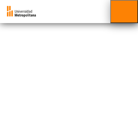
María Andrea
Echenagucia
Velutini
Facultad al que está adscrito/a:
Facultad de Ciencias
Psicóloga con una maestría de Psicología
Clínica del Desarrollo Infanto-Juvenil y una