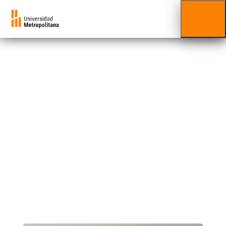
Luis Gioia
Facultad al que está adscrito/a:
Facultad de Ciencias
Económicas y Sociales
El Prof. Luis Gioia Rivera es economista (1993)
por la Universidad Católica Andrés Bello
(UCAB).