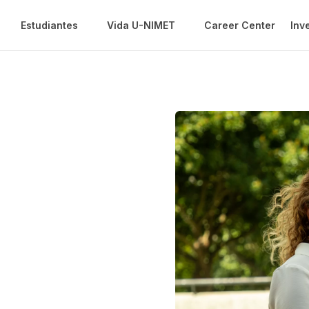
Estudiantes
Vida U-NIMET
Career Center
Inv
s
umanidades
ersidad Central de
n en Tecnología
rsidad Metropolitana