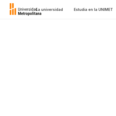
La universidad
Estudia en la UNIMET
Jeanin Santo
Facultad al que está adscrito/a:
Facultad de H
Jeanin Santos es nutricionista por la Univ
Venezuela (UCV), con una Especializació
Aprendizaje y Conocimiento por la Unive
(UNIMET).