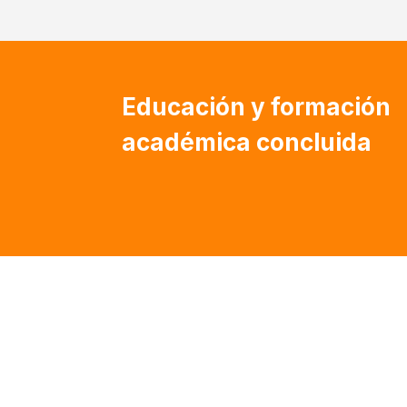
Educación y formación
académica concluida