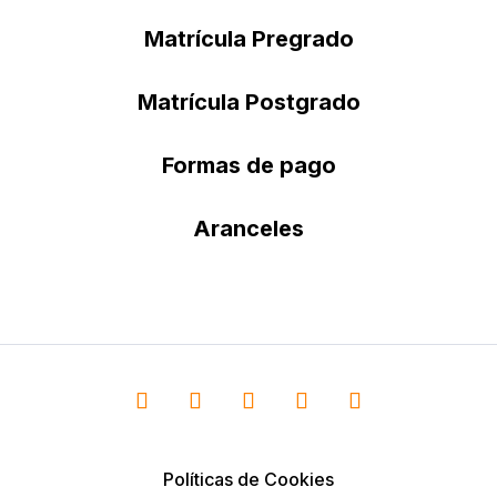
Matrícula Pregrado
Matrícula Postgrado
Formas de pago
Aranceles
Políticas de Cookies