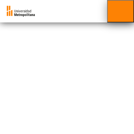
Hanik Onay
Facultad al que está adscrito/a:
Facultad de
Ingeniería
El ingeniero Hanik Onay es egresado de la
Universidad Central de Venezuela (UCV),
distinción Magna Cum Laude, con un
Diplomado en Diseño Internacional de
Estructuras Sismorresistentes de dicha