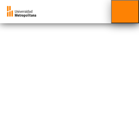
Franco J.
Roversi
Mónaco T.
Facultad al que está adscrito/a:
Facultad de
Humanidades
El Dr. Franco J. Roversi Mónaco T. es licenciado