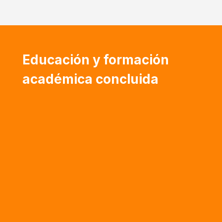
Educación y formación
académica concluida
Postdoctorado en Filosofía y Ciencias de la
Educación – Universidad Central de Venezuela
(Venezuela)
Doctorado en Patrimonio Cultural –
Universidad Latinoamericana y del Caribe
(Venezuela)
Doctorado en Ciencias de la Educación –
Universidad Latinoamericana y del Caribe
(Venezuela)