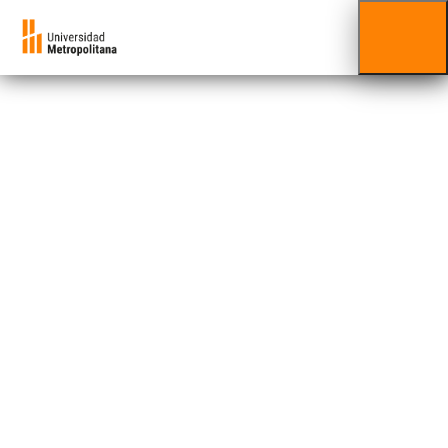
Ana Matilde
Catalá
Facultad al que está adscrito/a:
Facultad de Ciencias
Ana Matilde Catalá, licenciada en Educación de
la Universidad Metropolitana, cuenta con una
amplia experiencia como asesora en la
promoción del bienestar personal, familiar,