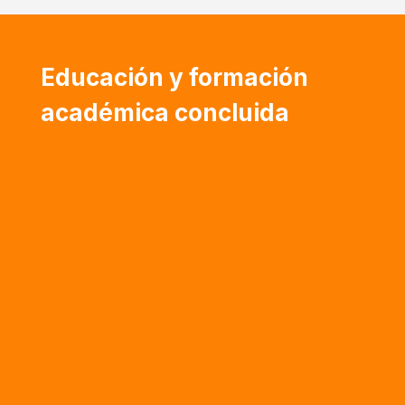
Educación y formación
académica concluida
Diplomado en Psicología Positiva (2010) |
Universidad Metropolitana (Venezuela)
Especialización en Desarrollo Organizacional
(2001) | Universidad Católica Andrés Bello
(Venezuela)
Licenciatura en Educación (1989) |
Universidad Metropolitana (Venezuela)