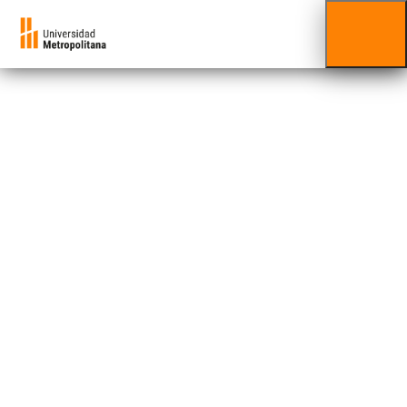
Alejandro
Martucci
Facultad al que está adscrito/a:
Facultad de Ciencias
Económicas y Sociales
El Prof. Alejandro Martucci cuenta con más de
treinta y tres años de docencia en las áreas de
pregrado y postgrado.