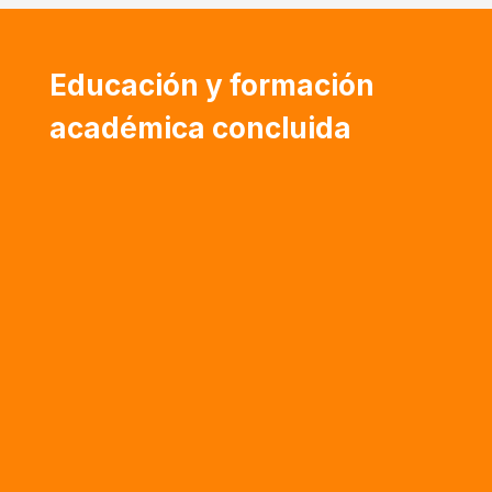
Educación y formación
académica concluida
Doctorado en Investigación en Economía de la
Empresa – Universidad de Almería (España)
Maestría en Administración Financiera –
Instituto de Estudios Superiores de
Administración (Venezuela)
Urbanismo – Universidad Simón Bolívar
(Venezuela)