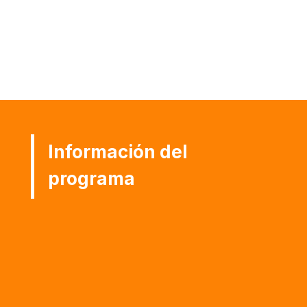
investigaciones efectivas para comprender
conceptos legales y resolver problemas de
traducción particulares, como también para
ahondar en cuestiones traductológicas.
Información del
programa

E-mail
postgradounimet@unimet.edu.ve