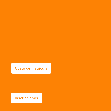

Nota
Para poder ser admitidos, los aspirantes a este
programa deberán presentar una prueba de
suficiencia en el idioma.

Costo de matrícula

Inscripciones