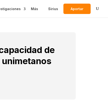
estigaciones
Más
Sirius
Aportar
 capacidad de
e unimetanos