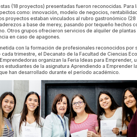
tas (18 proyectos) presentadas fueron reconocidas. Para l
pectos como: innovación, modelo de negocios, rentabilidad 
los proyectos estaban vinculados al rubro gastronómico (28 e
 aderezos a base de merey, pasando por tequeño hechos c
o. Otros grupos ofrecieron servicios de alquiler de plantas 
ncia en caso de apagones.
etida con la formación de profesionales reconocidos por 
cada trimestre, el Decanato de la Facultad de Ciencias Eco
s Emprendedoras organizan la Feria Ideas para Emprender, u
los estudiantes de la asignatura Aprendiendo a Emprender l
que han desarrollado durante el período académico.