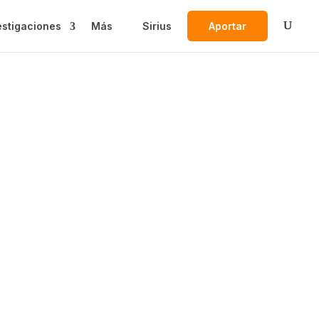
estigaciones
Más
Sirius
Aportar
plinario