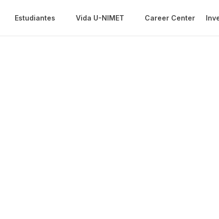
Estudiantes
Vida U-NIMET
Career Center
Inv
Minor
ento Económico Interdisci
Estudios Jurídicos y Políticos