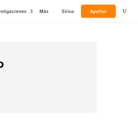
estigaciones
Más
Sirius
Aportar
o