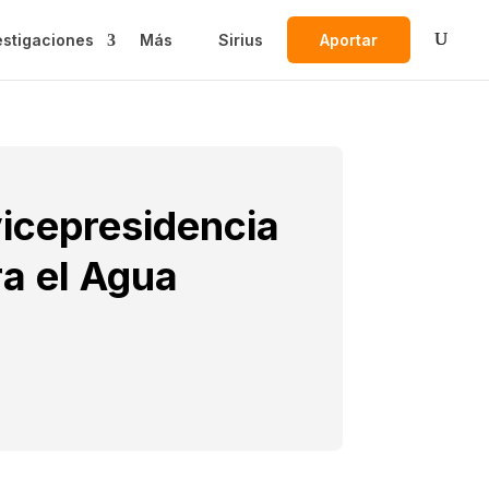
estigaciones
Más
Sirius
Aportar
vicepresidencia
a el Agua