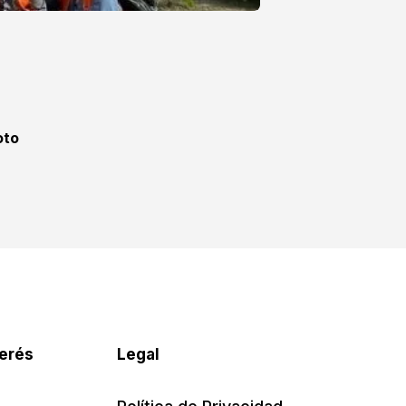
oto
terés
Legal