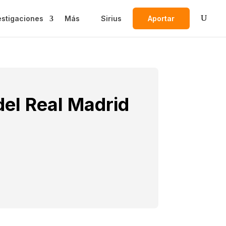
estigaciones
Más
Sirius
Aportar
del Real Madrid