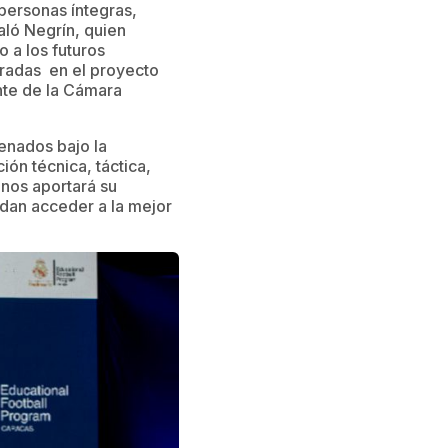
personas íntegras,
aló Negrín, quien
 a los futuros
cradas en el proyecto
ante de la Cámara
enados bajo la
ón técnica, táctica,
 nos aportará su
dan acceder a la mejor