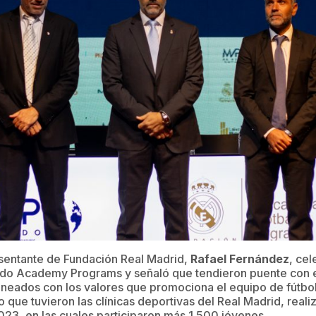
esentante de Fundación Real Madrid,
Rafael
Fernández
, cel
o Academy Programs y señaló que tendieron puente con es
lineados con los valores que promociona el equipo de fútbol
o que tuvieron las clínicas deportivas del Real Madrid, real
023, en las cuales participaron más 1.500 jóvenes.