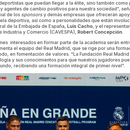
eportistas que puedan llegar a la élite, sino también como 
y agentes de cambio positivos para nuestra sociedad”, señ
ial de los
sponsors
y demás empresas que ofrecerán apoyo
uela deportiva, así como a personalidades que están involu
ral de la Embajada de España,
Luis Cacho
, y el represent
e Industria y Comercio (CAVESPA),
Robert Concepción
.
enes interesados en formar parte de la academia serán entr
nta el equipo del Real Madrid, que se rige por una formaci
 todo, en fomentación de valores. “La Fundación Real Madrid
logía y sus conocimientos para que nuestros jugadores pue
mundo, recibiendo una formación integral de primer nivel”.