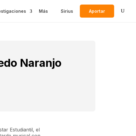
estigaciones
Más
Sirius
Aportar
redo Naranjo
ar Estudiantil, el
 tarde musical con