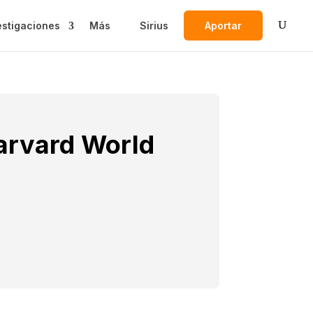
estigaciones
Más
Sirius
Aportar
Harvard World