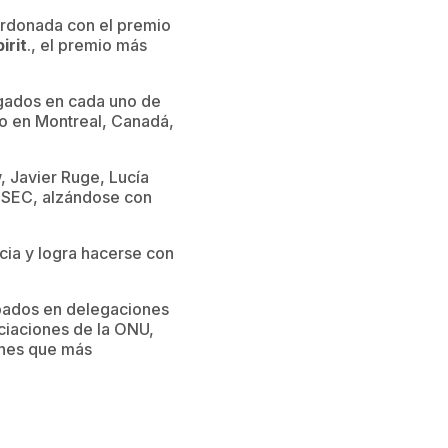
ardonada con el premio
irit
., el premio más
gados en cada uno de
bo en Montreal, Canadá,
 Javier Ruge, Lucía
ISEC, alzándose con
cia y logra hacerse con
upados en delegaciones
ciaciones de la ONU,
ones que más