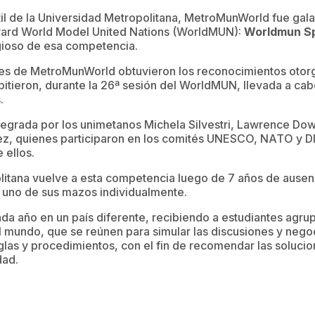
til de la Universidad Metropolitana, MetroMunWorld fue gal
vard World Model United Nations (WorldMUN):
Worldmun Sp
igioso de esa competencia.
tes de MetroMunWorld obtuvieron los reconocimientos otor
itieron, durante la 26ª sesión del WorldMUN, llevada a ca
.
egrada por los unimetanos Michela Silvestri, Lawrence Dow,
z, quienes participaron en los comités UNESCO, NATO y D
 ellos.
litana vuelve a esta competencia luego de 7 años de ausen
a uno de sus mazos individualmente.
da año en un país diferente, recibiendo a estudiantes agr
l mundo, que se reúnen para simular las discusiones y nego
glas y procedimientos, con el fin de recomendar las soluci
dad.