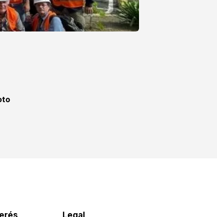
oto
terés
Legal