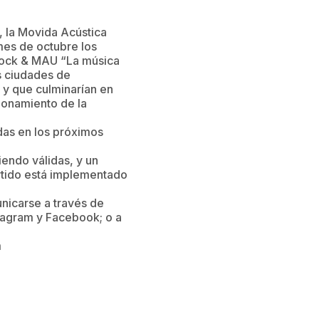
, la Movida Acústica
mes de octubre los
 Rock & MAU “La música
as ciudades de
 y que culminarían en
ionamiento de la
das en los próximos
iendo válidas, y un
rtido está implementado
nicarse a través de
agram y Facebook; o a
m