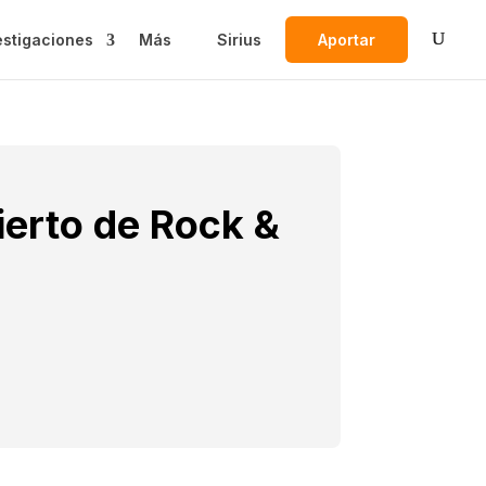
estigaciones
Más
Sirius
Aportar
ierto de Rock &