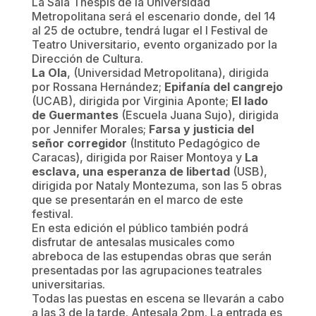
La Sala Thespis de la Universidad
Metropolitana será el escenario donde, del 14
al 25 de octubre, tendrá lugar el I Festival de
Teatro Universitario, evento organizado por la
Dirección de Cultura.
La Ola
, (Universidad Metropolitana), dirigida
por Rossana Hernández;
Epifanía del cangrejo
(UCAB), dirigida por Virginia Aponte;
El lado
de Guermantes
(Escuela Juana Sujo), dirigida
por Jennifer Morales;
Farsa y justicia del
señor corregidor
(Instituto Pedagógico de
Caracas), dirigida por Raiser Montoya y
La
esclava, una esperanza de libertad
(USB),
dirigida por Nataly Montezuma, son las 5 obras
que se presentarán en el marco de este
festival.
En esta edición el público también podrá
disfrutar de antesalas musicales como
abreboca de las estupendas obras que serán
presentadas por las agrupaciones teatrales
universitarias.
Todas las puestas en escena se llevarán a cabo
a las 3 de la tarde. Antesala 2pm. La entrada es