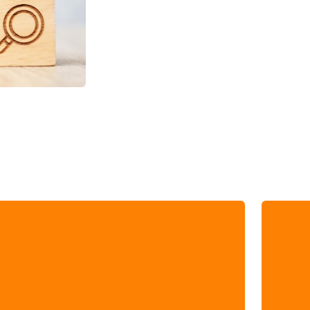

Directores, gerentes, supervisores y líderes
vinculados con la gestión comercial del
conoc
mercadeo y ventas.
una