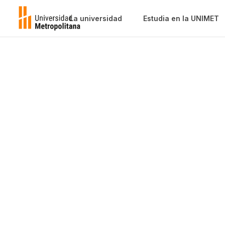
La universidad
Estudia en la UNIMET
Del document
papel a la fir
electrónica e
Venezuela