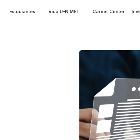
Estudiantes
Vida U-NIMET
Career Center
Inv
o en
ma
n