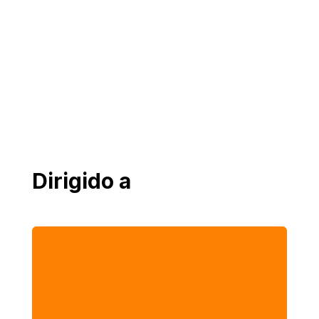
Dirigido a

Profesionales y estudiantes de los últimos
semestres de carreras afines al comercio