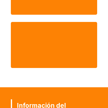
exterior.

Empresarios, emprendedores e
interesados en incursionar en el área de las
exportaciones.
Información del