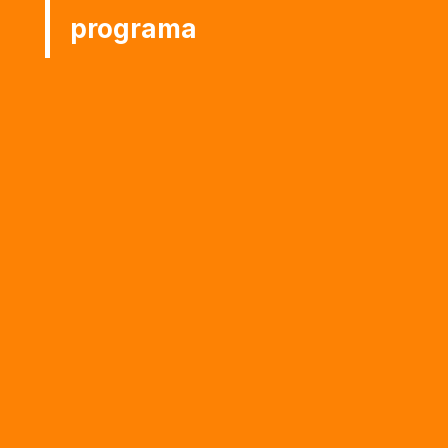
programa

Docente(s)
Coordinador Académico: Prof. Luis Gioia

Duración
156 horas académicas.

Modalidad