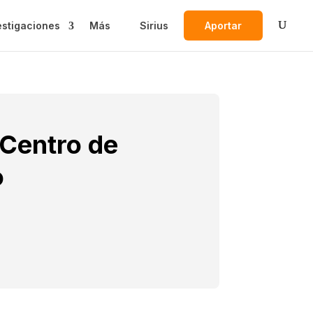
estigaciones
Más
Sirius
Aportar
 Centro de
o