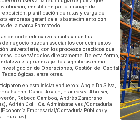
udieron observar la tecnología de punta que
istribución, constituido por el manejo de
reposición, planificación de rutas y carga de
 esta empresa garantiza el abastecimiento con
das de la marca Farmatodo.
itas de corte educativo apunta a que los
as de negocio puedan asociar los conocimientos
ión universitaria, con los procesos prácticos que
presas, observándolos directamente. De esta forma,
fortaleza el aprendizaje de asignaturas como:
 Investigación de Operaciones, Gestión del Capital
Tecnológicas, entre otras.
iciparon en esta iniciativa fueron: Angie Da Silva,
ndra Falcón, Daniel Araujo, Francesca Abrusci,
 Reverón, Rebeca Gamboa, Andrés Zambrano
s), Adrián Coll (Cs. Administrativas /Contaduría
 (Economía Empresarial/Contaduría Pública) y
 Liberales).