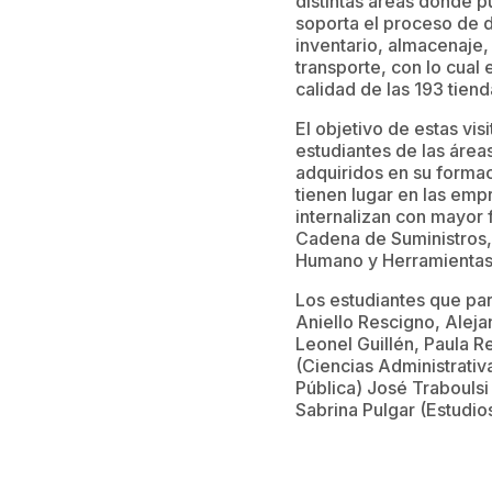
distintas áreas donde p
soporta el proceso de d
inventario, almacenaje, 
transporte, con lo cual
calidad de las 193 tien
El objetivo de estas vis
estudiantes de las áre
adquiridos en su formac
tienen lugar en las em
internalizan con mayor 
Cadena de Suministros,
Humano y Herramientas 
Los estudiantes que part
Aniello Rescigno, Aleja
Leonel Guillén, Paula
(Ciencias Administrativa
Pública) José Traboulsi
Sabrina Pulgar (Estudios