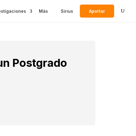
estigaciones
Más
Sirius
Aportar
un Postgrado