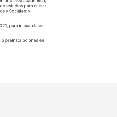
en otra área académica,
 de estudios para cursar
s y Sociales; y
21, para iniciar clases
 o preinscripciones en