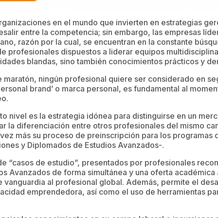
ganizaciones en el mundo que invierten en estrategias gere
salir entre la competencia; sin embargo, las empresas líde
mano, razón por la cual, se encuentran en la constante búsq
e profesionales dispuestos a liderar equipos multidisciplina
idades blandas, sino también conocimientos prácticos y de
 maratón, ningún profesional quiere ser considerado en se
 ‘personal brand’ o marca personal, es fundamental al momen
eo.
to nivel es la estrategia idónea para distinguirse en un mer
ar la diferenciación entre otros profesionales del mismo c
 vez más su proceso de preinscripción para los programas 
ciones y Diplomados de Estudios Avanzados-.
de “casos de estudio”, presentados por profesionales recon
s Avanzados de forma simultánea y una oferta académica a
e vanguardia al profesional global. Además, permite el des
pacidad emprendedora, así como el uso de herramientas par