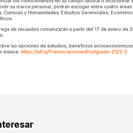
nciar los conocimientos en su campo laboral o incursionar 
andir su marca personal, podrán escoger entre cuatro áreas
a; Ciencias y Humanidades; Estudios Gerenciales, Económico
ticos.
rega de recaudos comenzarán a partir del 17 de enero de 20
o.
obre las opciones de estudios, beneficios socioeconómicos
te enlace:
https://bit.ly/PreinscripcionesPostgrado-2122-2
nteresar