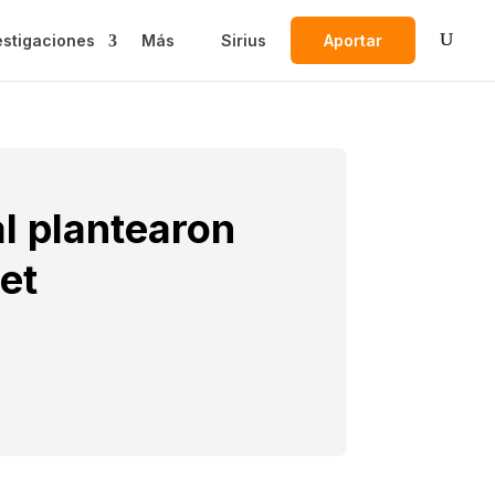
estigaciones
Más
Sirius
Aportar
al plantearon
et