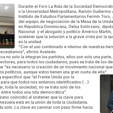
Durante el Foro La Ruta de la Sociedad Democráti
n la Universidad Metropolitana, Ramón Guillermo 
Instituto de Estudios Parlamentarios Fermín Toro,
del equipo de negociación de la Mesa de la Uni
en República Dominicana, Delsa Solórzano, diput
Nacional y el abogado y político Américo Martín,
sostener que la solución a la grave crisis por la 
es la unidad.
“Con el uso combinado e intenso de nuestras he
necesitamos”, afirmó Aveledo.
a no solo la integran los partidos, ellos son solo una part
sectores, para todos los ciudadanos, pues se trata de los de
ue “es necesario la creación de un movimiento nacional que
s políticos, aunque estos tienen una gran cuota de ella”.
g especificó que “el Frente Unido por la
para que todos nos sintamos identificados (…)
, toda la sociedad, no se trata solo de los
 entre todos una ruta democrática”.
zano coincidió al sostener que la clave para
nezuela está en la unión de toda la ciudadanía.
a solo. La clave es caminar con paso firme hacia