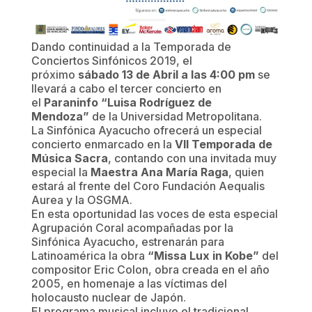
Dando continuidad a la Temporada de
Conciertos Sinfónicos 2019, el
próximo
sábado 13 de Abril a las 4:00 pm
se
llevará a cabo el tercer concierto en
el
Paraninfo “Luisa Rodríguez de
Mendoza”
de la Universidad Metropolitana
.
La Sinfónica Ayacucho ofrecerá un especial
concierto enmarcado en la
VII Temporada de
Música Sacra
, contando con una invitada muy
especial la
Maestra Ana María Raga
, quien
estará al frente del Coro Fundación Aequalis
Aurea y la OSGMA.
En esta oportunidad las voces de esta especial
Agrupación Coral acompañadas por la
Sinfónica Ayacucho, estrenarán para
Latinoamérica la obra
“Missa Lux in Kobe”
del
compositor Eric Colon, obra creada en el año
2005, en homenaje a las víctimas del
holocausto nuclear de Japón.
El programa musical incluye el tradicional