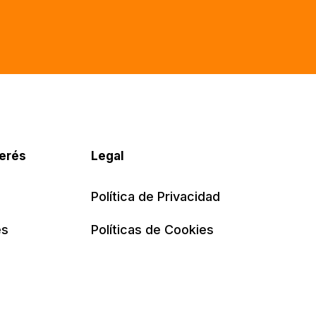
ón educativa en el ámbito jurídico
 logro de empresas sostenibles.
terés
Legal
Política de Privacidad
es
Políticas de Cookies