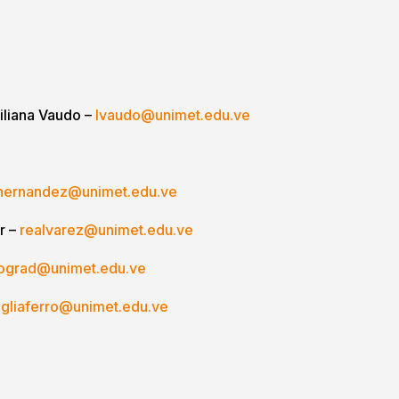
Liliana Vaudo –
lvaudo@unimet.edu.ve
hernandez@unimet.edu.ve
r –
realvarez@unimet.edu.ve
ograd@unimet.edu.ve
agliaferro@unimet.edu.ve