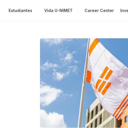
Estudiantes
Vida U-NIMET
Career Center
Inv
o y