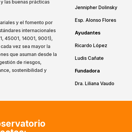
 y las buenas prácticas
Jennipher Dolinsky
Esp. Alonso Flores
ariales y el fomento por
stándares internacionales
Ayudantes
, 45001, 14001, 9001),
Ricardo López
 cada vez sea mayor la
iones que asuman desde la
Ludis Cañate
gestión de riesgos,
ance, sostenibilidad y
Fundadora
Dra. Liliana Vaudo
bservatorio

Soft Law y empresa