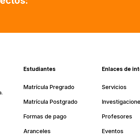
yectos:

Procesos de formaci
corporativo para el
Estudiantes
Enlaces de in
Matrícula Pregrado
Servicios
a.
Matrícula Postgrado
Investigacion
Formas de pago
Profesores
Aranceles
Eventos