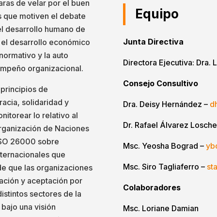
aras de velar por el buen
Equipo
s que motiven el debate
 el desarrollo humano de
Junta Directiva
y el desarrollo económico
normativo y la auto
Directora Ejecutiva: Dra. 
sempeño organizacional.
Consejo Consultivo
 principios de
acia, solidaridad y
Dra. Deisy Hernández –
d
nitorear lo relativo al
Dr. Rafael Álvarez Losche
rganización de Naciones
 ISO 26000 sobre
Msc. Yeosha Bograd –
yb
nternacionales que
Msc. Siro Tagliaferro –
st
 de que las organizaciones
ación y aceptación por
Colaboradores
istintos sectores de la
 bajo una visión
Msc. Loriane Damian