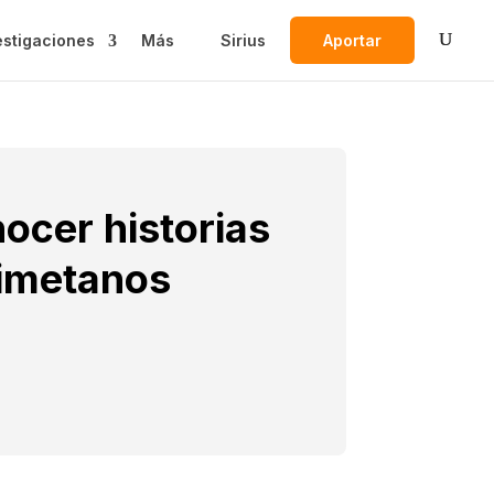
estigaciones
Más
Sirius
Aportar
ocer historias
nimetanos