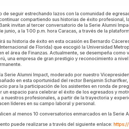
 de seguir estrechando lazos con la comunidad de egresa
ontinuar compartiendo sus historias de éxito profesional, l
nk invitan al tercer conversatorio de la Serie Alumni Impact
 junio, a la 1:00 p.m. hora Caracas, a través de la platafo
irá su historia de éxito en esta ocasión es Bernardo Cácere
nternacional de Florida) que escogió la Universidad Metrop
en el área de Finanzas. Actualmente, se desempeña como 
ú, una empresa de gran prestigio y reconocimiento a nivel
ermanente.
la Serie Alumni Impact, moderado por nuestro Vicepresiden
añado en esta oportunidad del rector Benjamin Scharifker
cio para la participación de los asistentes en ronda de pre
r un espacio para celebrar el éxito de los egresados y motiva
 nuestros profesionales, a partir de la trayectoria y exper
hacen líderes en su campo laboral y personal.
alicen al menos 10 conversatorios enmarcados en la Serie A
evento puede realizarse a través del siguiente enlace:
https:/